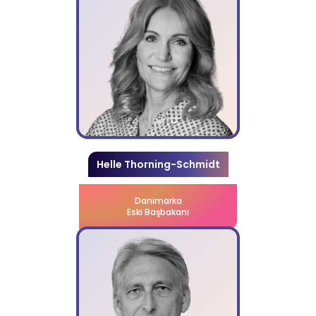
Helle Thorning-Schmidt
Danimarka
Eski Başbakanı