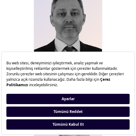
Dr. M. Emre Çamlıbel
RePie Yatırım Holding
YKB