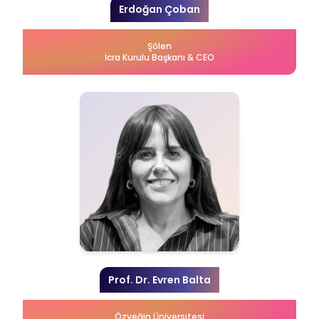
Erdoğan Çoban
Şölen
İcra Kurulu Başkanı & CEO
Prof. Dr. Evren Balta
Özyeğin Üniversitesi