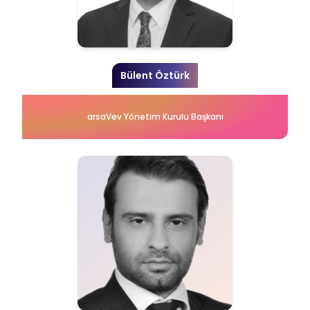
Bülent Öztürk
arsaVev Yönetim Kurulu Başkanı