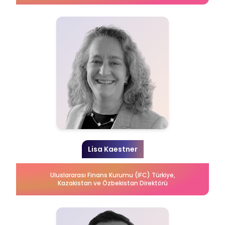
Lisa Kaestner
Uluslararası Finans Kurumu (IFC) Türkiye,
Kazakistan ve Özbekistan Direktörü