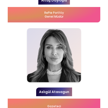
Altuğ Dayıoğlu
RePie Portföy
Genel Müdür
Aslıgül Atasagun
Gazeteci