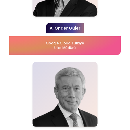
A. Önder Güler
Google Cloud Türkiye
Ülke Müdürü