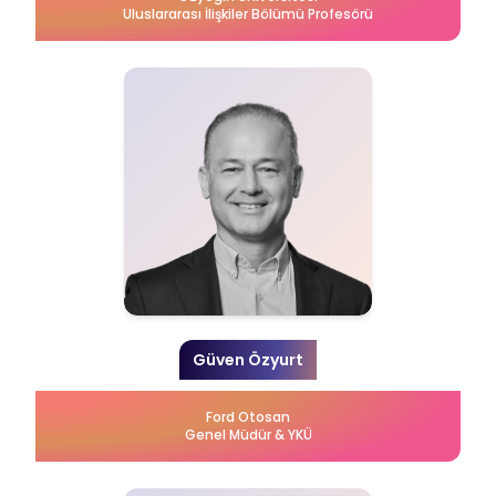
Uluslararası İlişkiler Bölümü Profesörü
Güven Özyurt
Ford Otosan
Genel Müdür & YKÜ