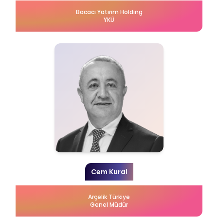
Bacacı Yatırım Holding
YKÜ
Cem Kural
Arçelik Türkiye
Genel Müdür