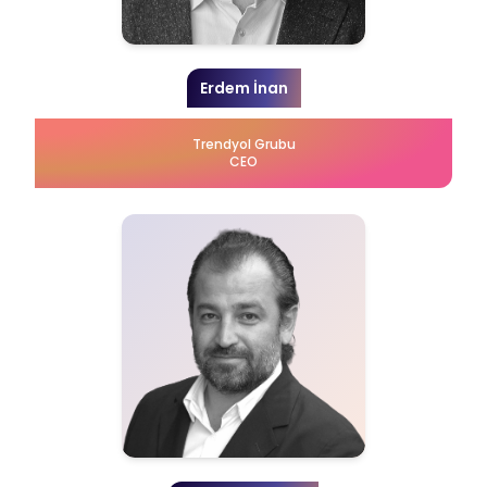
Erdem İnan
Trendyol Grubu
CEO