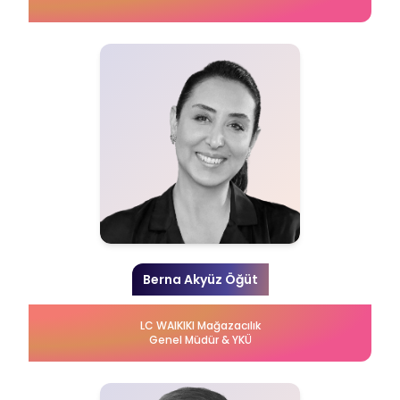
Berna Akyüz Öğüt
LC WAIKIKI Mağazacılık
Genel Müdür & YKÜ