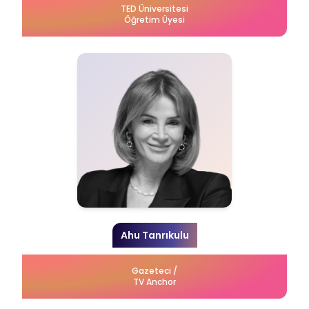
TED Üniversitesi
Öğretim Üyesi
Ahu Tanrıkulu
Gazeteci /
TV Anchor