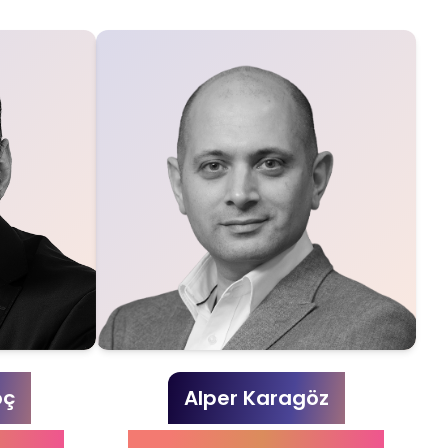
oç
Alper Karagöz