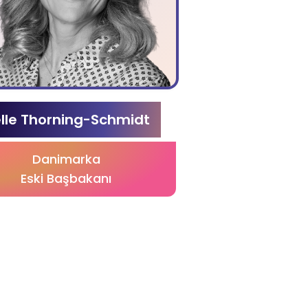
lle Thorning-Schmidt
Danimarka
Eski Başbakanı