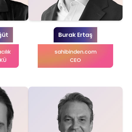
ğüt
Burak Ertaş
cılık
sahibinden.com
YKÜ
CEO