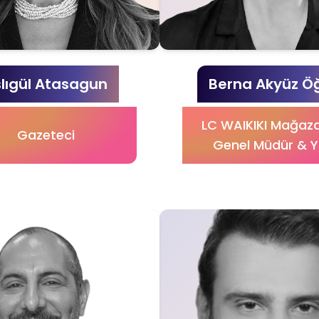
lıgül Atasagun
Berna Akyüz Ö
LC WAIKIKI Mağaza
Gazeteci
Genel Müdür & 