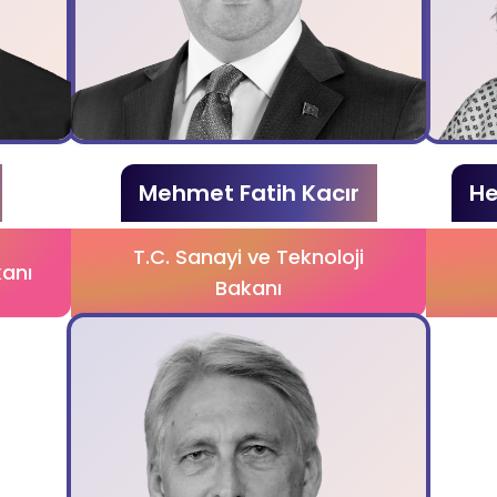
Mehmet Fatih Kacır
He
T.C. Sanayi ve Teknoloji
kanı
Bakanı