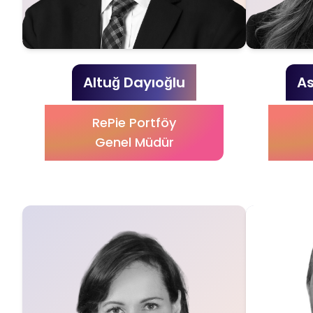
Altuğ Dayıoğlu
As
RePie Portföy
Genel Müdür