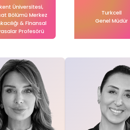
lkent Üniversitesi,
Turkcell
isat Bölümü Merkez
Genel Müdür
kacılığı & Finansal
yasalar Profesörü