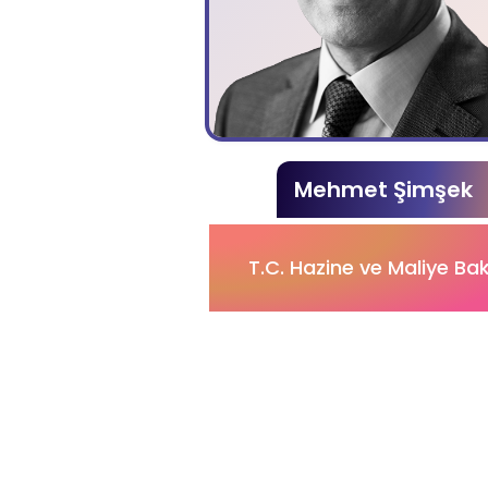
Mehmet Şimşek
T.C. Hazine ve Maliye Ba