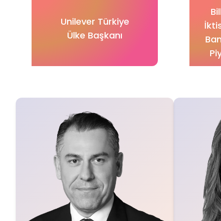
Bi
Unilever Türkiye
İkt
Ülke Başkanı
Ban
Pi