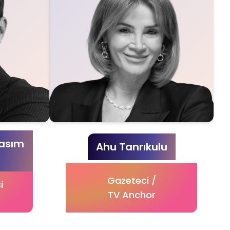
Kasım
Ahu Tanrıkulu
Gazeteci /
i
TV Anchor