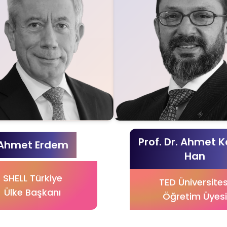
Prof. Dr. Ahmet 
Ahmet Erdem
Han
SHELL Türkiye
TED Üniversites
Ülke Başkanı
Öğretim Üyesi