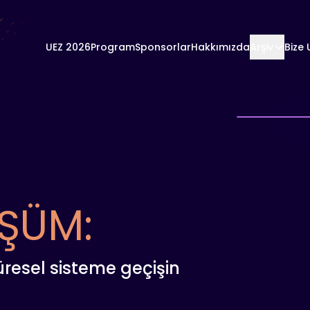
UEZ 2026
Program
Sponsorlar
Hakkımızda
Arşiv
Bize 
ŞÜM:
küresel sisteme geçişin