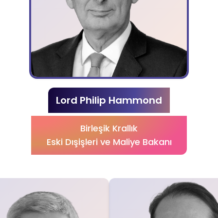
Lord Philip Hammond
Birleşik Krallık
Eski Dışişleri ve Maliye Bakanı