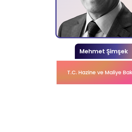
Mehmet Şimşek
T.C. Hazine ve Maliye Ba