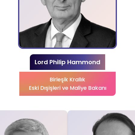
Lord Philip Hammond
Birleşik Krallık
Eski Dışişleri ve Maliye Bakanı