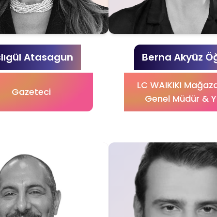
lıgül Atasagun
Berna Akyüz Ö
LC WAIKIKI Mağaza
Gazeteci
Genel Müdür & 