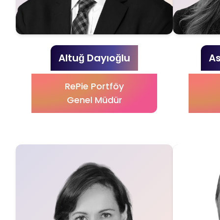
Altuğ Dayıoğlu
As
RePie Portföy
Genel Müdür