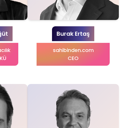
ğüt
Burak Ertaş
cılık
sahibinden.com
YKÜ
CEO