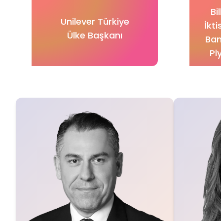
Bi
Unilever Türkiye
İkt
Ülke Başkanı
Ban
Pi