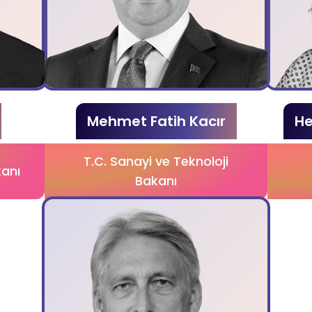
Mehmet Fatih Kacır
He
T.C. Sanayi ve Teknoloji
kanı
Bakanı