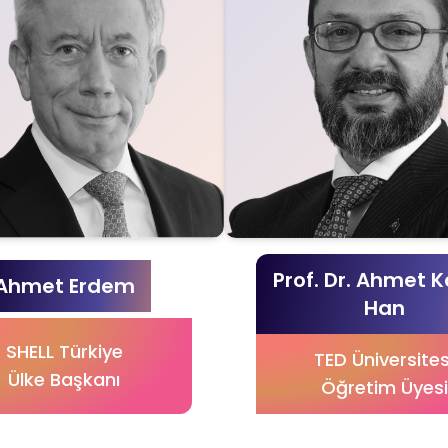
Prof. Dr. Ahmet 
Ahmet Erdem
Han
SHELL Türkiye
TED Üniversites
Ülke Başkanı
Öğretim Üyesi