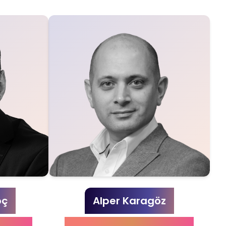
oç
Alper Karagöz