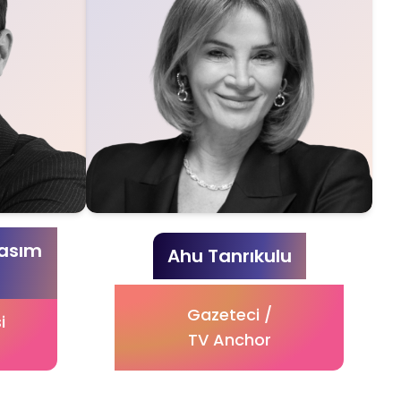
Kasım
Ahu Tanrıkulu
Gazeteci /
i
TV Anchor