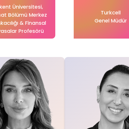
lkent Üniversitesi,
Turkcell
isat Bölümü Merkez
Genel Müdür
kacılığı & Finansal
yasalar Profesörü