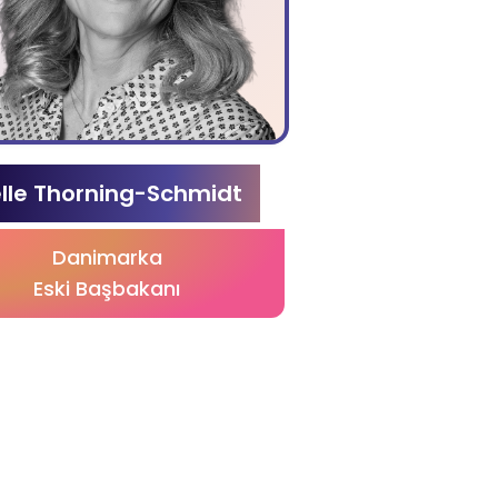
lle Thorning-Schmidt
Danimarka
Eski Başbakanı