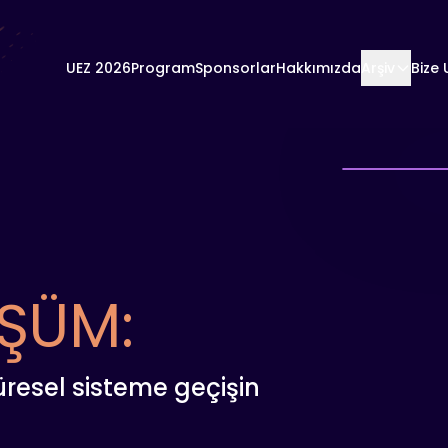
UEZ 2026
Program
Sponsorlar
Hakkımızda
Arşiv
Bize 
ŞÜM:
küresel sisteme geçişin