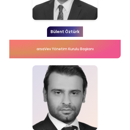
Bülent Öztürk
arsaVev Yönetim Kurulu Başkanı