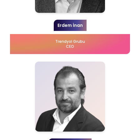
Erdem İnan
Trendyol Grubu
CEO