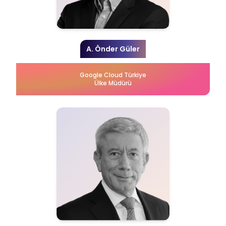
A. Önder Güler
Google Cloud Türkiye
Ülke Müdürü