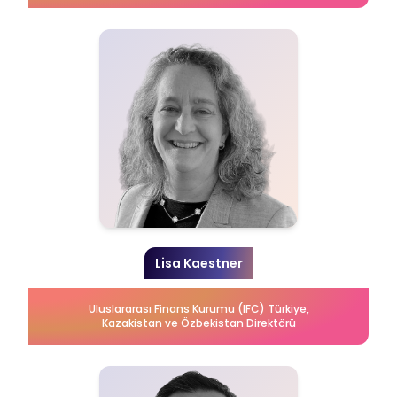
Lisa Kaestner
Uluslararası Finans Kurumu (IFC) Türkiye,
Kazakistan ve Özbekistan Direktörü