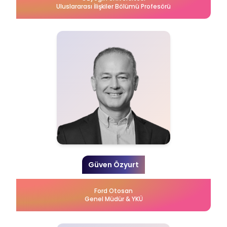
Uluslararası İlişkiler Bölümü Profesörü
Güven Özyurt
Ford Otosan
Genel Müdür & YKÜ