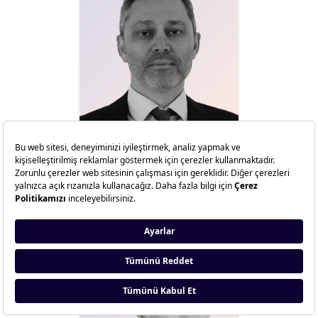
Dr. M. Emre Çamlıbel
RePie Yatırım Holding
YKB