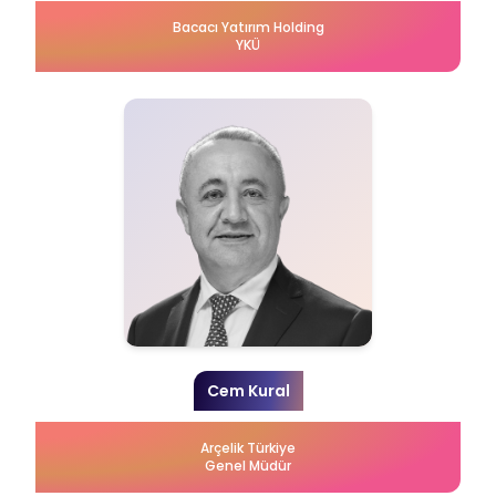
Bacacı Yatırım Holding
YKÜ
Cem Kural
Arçelik Türkiye
Genel Müdür