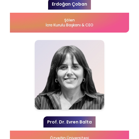
Erdoğan Çoban
Şölen
İcra Kurulu Başkanı & CEO
Prof. Dr. Evren Balta
Özyeğin Üniversitesi