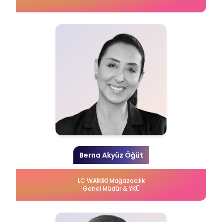
Berna Akyüz Öğüt
LC WAIKIKI Mağazacılık
Genel Müdür & YKÜ