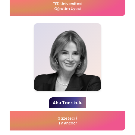
TED Üniversitesi
Öğretim Üyesi
Ahu Tanrıkulu
Gazeteci /
TV Anchor