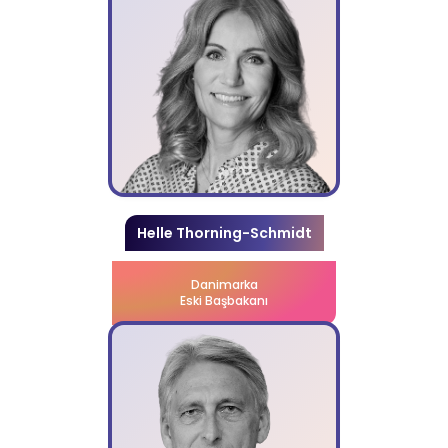
Helle Thorning-Schmidt
Danimarka
Eski Başbakanı