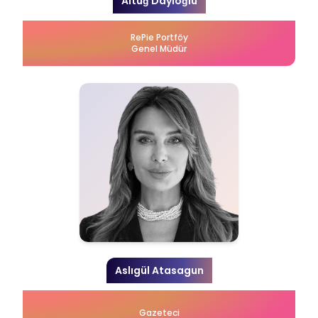
Altuğ Dayıoğlu
RePie Portföy
Genel Müdür
Aslıgül Atasagun
Gazeteci