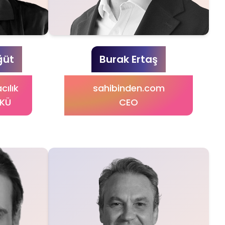
ğüt
Burak Ertaş
cılık
sahibinden.com
YKÜ
CEO