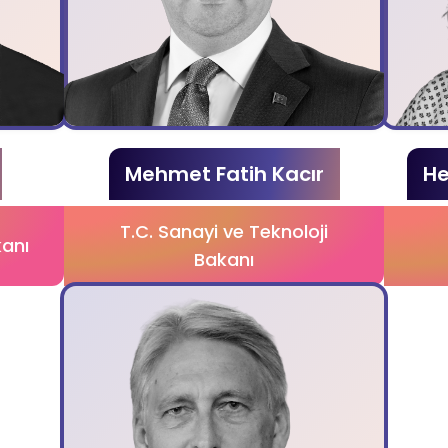
Mehmet Fatih Kacır
He
T.C. Sanayi ve Teknoloji
kanı
Bakanı