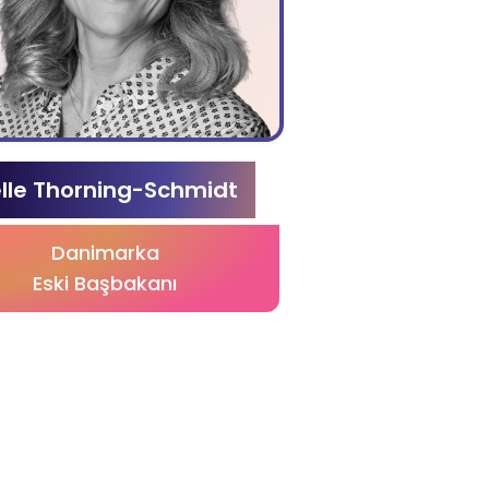
lle Thorning-Schmidt
Danimarka
Eski Başbakanı