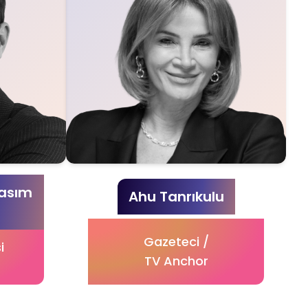
Kasım
Ahu Tanrıkulu
Gazeteci /
i
TV Anchor