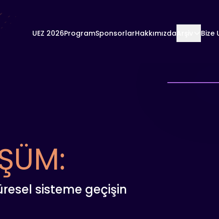
UEZ 2026
Program
Sponsorlar
Hakkımızda
Arşiv
Bize 
ŞÜM:
küresel sisteme geçişin