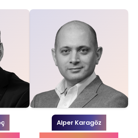
oç
Alper Karagöz