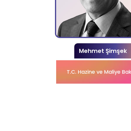
Mehmet Şimşek
T.C. Hazine ve Maliye Ba