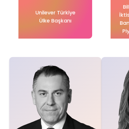
Bi
Unilever Türkiye
İkt
Ülke Başkanı
Ban
Pi