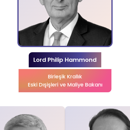
Lord Philip Hammond
Birleşik Krallık
Eski Dışişleri ve Maliye Bakanı