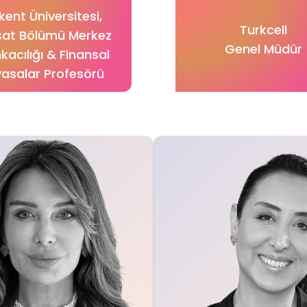
lkent Üniversitesi,
Turkcell
isat Bölümü Merkez
Genel Müdür
kacılığı & Finansal
yasalar Profesörü