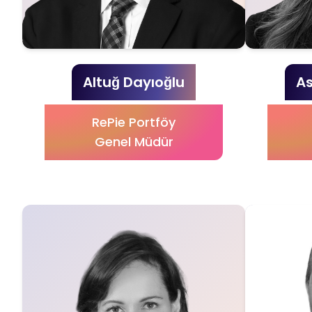
Altuğ Dayıoğlu
As
RePie Portföy
Genel Müdür