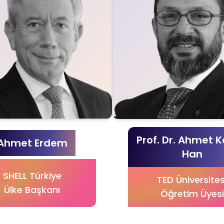
Prof. Dr. Ahmet 
Ahmet Erdem
Han
SHELL Türkiye
TED Üniversites
Ülke Başkanı
Öğretim Üyesi