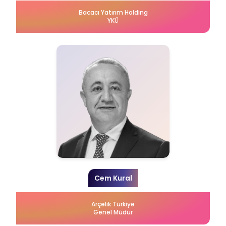
Bacacı Yatırım Holding
YKÜ
Cem Kural
Arçelik Türkiye
Genel Müdür