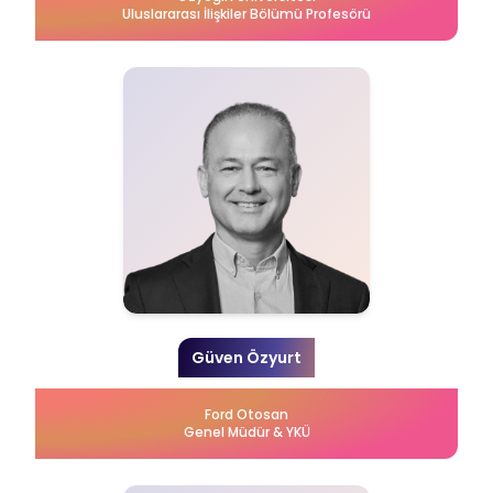
Uluslararası İlişkiler Bölümü Profesörü
Güven Özyurt
Ford Otosan
Genel Müdür & YKÜ