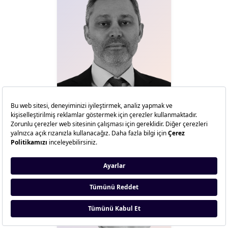
Dr. M. Emre Çamlıbel
RePie Yatırım Holding
YKB