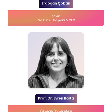
Erdoğan Çoban
Şölen
İcra Kurulu Başkanı & CEO
Prof. Dr. Evren Balta
Özyeğin Üniversitesi