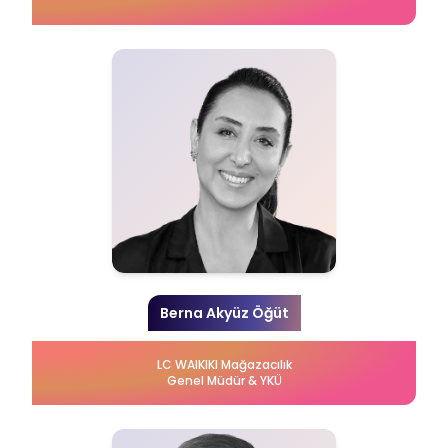
Berna Akyüz Öğüt
LC WAIKIKI Mağazacılık
Genel Müdür & YKÜ