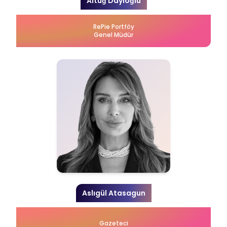
Altuğ Dayıoğlu
RePie Portföy
Genel Müdür
Aslıgül Atasagun
Gazeteci