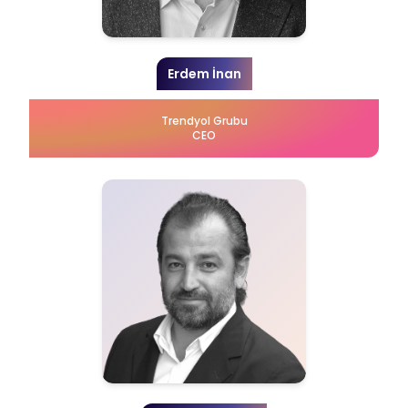
Erdem İnan
Trendyol Grubu
CEO