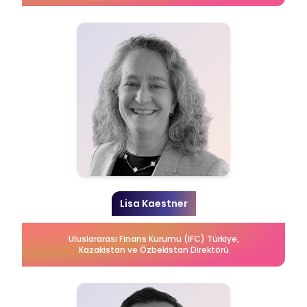
Lisa Kaestner
Uluslararası Finans Kurumu (IFC) Türkiye,
Kazakistan ve Özbekistan Direktörü