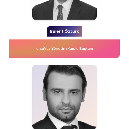
Bülent Öztürk
arsaVev Yönetim Kurulu Başkanı