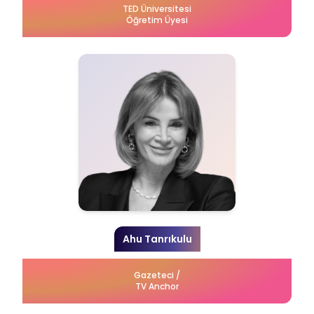
TED Üniversitesi
Öğretim Üyesi
Ahu Tanrıkulu
Gazeteci /
TV Anchor