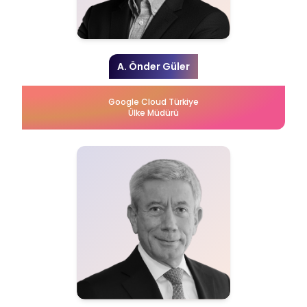
A. Önder Güler
Google Cloud Türkiye
Ülke Müdürü