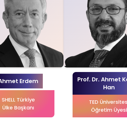
Prof. Dr. Ahmet 
Ahmet Erdem
Han
SHELL Türkiye
TED Üniversites
Ülke Başkanı
Öğretim Üyesi