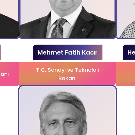
Mehmet Fatih Kacır
He
T.C. Sanayi ve Teknoloji
kanı
Bakanı