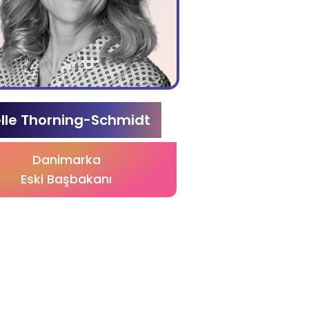
lle Thorning-Schmidt
Danimarka
Eski Başbakanı