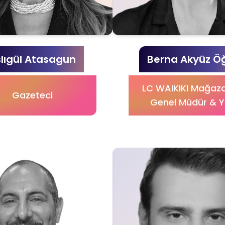
lıgül Atasagun
Berna Akyüz Ö
LC WAIKIKI Mağaza
Gazeteci
Genel Müdür & 