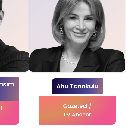
Kasım
Ahu Tanrıkulu
Gazeteci /
i
TV Anchor