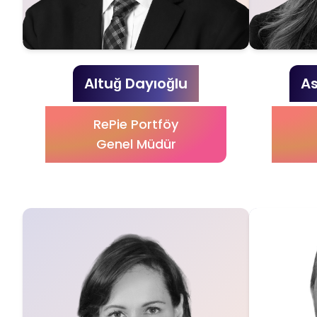
Altuğ Dayıoğlu
As
RePie Portföy
Genel Müdür