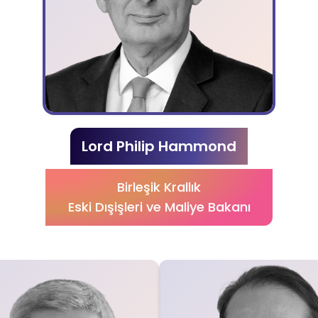
Lord Philip Hammond
Birleşik Krallık
Eski Dışişleri ve Maliye Bakanı