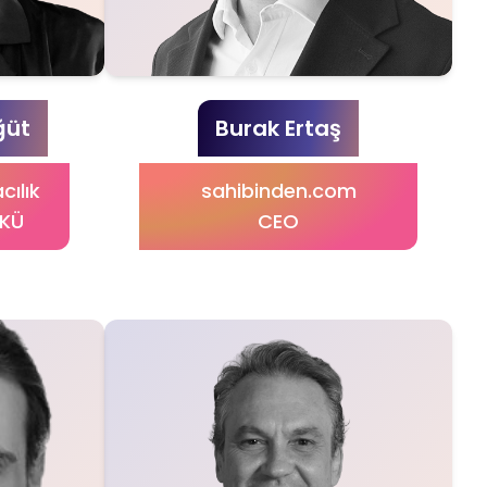
ğüt
Burak Ertaş
cılık
sahibinden.com
YKÜ
CEO