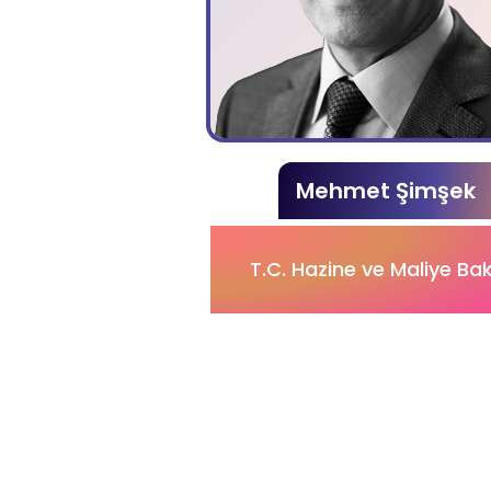
Mehmet Şimşek
T.C. Hazine ve Maliye Ba