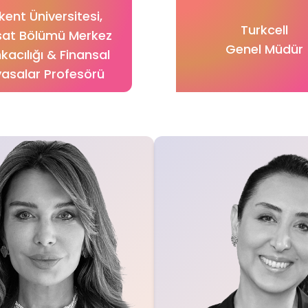
lkent Üniversitesi,
Turkcell
isat Bölümü Merkez
Genel Müdür
kacılığı & Finansal
yasalar Profesörü