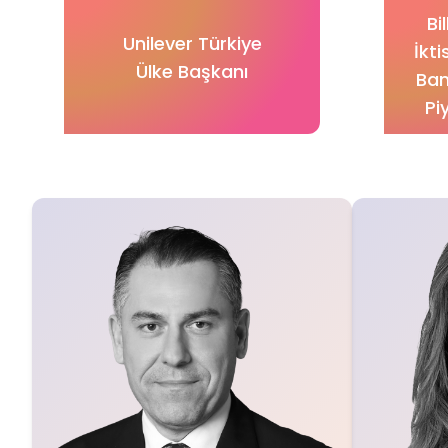
Bi
Unilever Türkiye
İkt
Ülke Başkanı
Ban
Pi