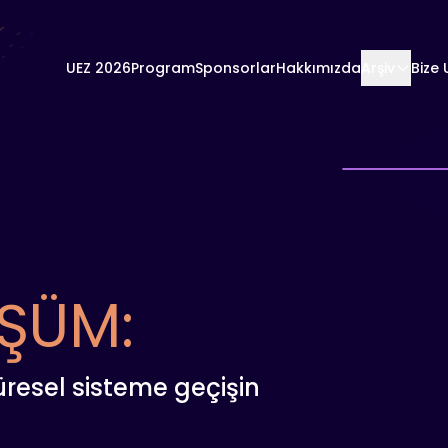
UEZ 2026
Program
Sponsorlar
Hakkımızda
Arşiv
Bize 
ŞÜM:
küresel sisteme geçişin