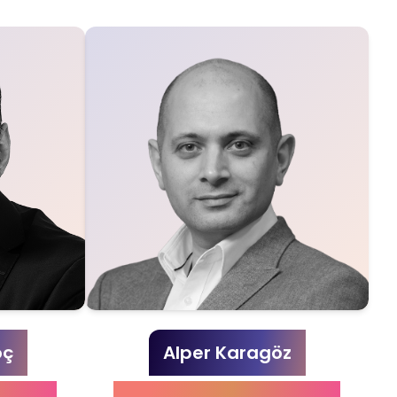
oç
Alper Karagöz