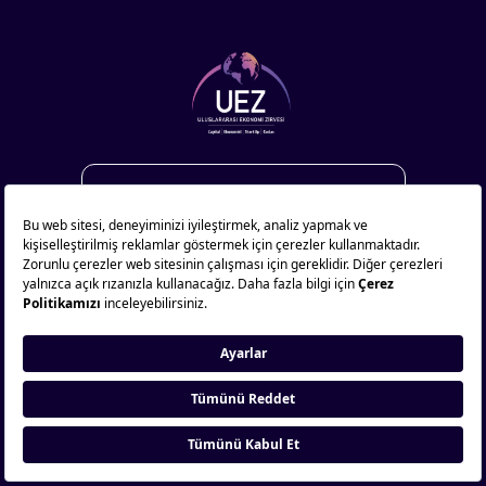
Çerez Politikası
|
Açık Rıza Metni
|
Aydınlatma Metni
|
Teslimat ve İade Şartları
|
Mesafeli Satış Sözleşmesi
© 2026 Uluslararası Ekonomi Zirvesi. Tüm hakları saklıdır.
Çerez Tercihlerini Yönet